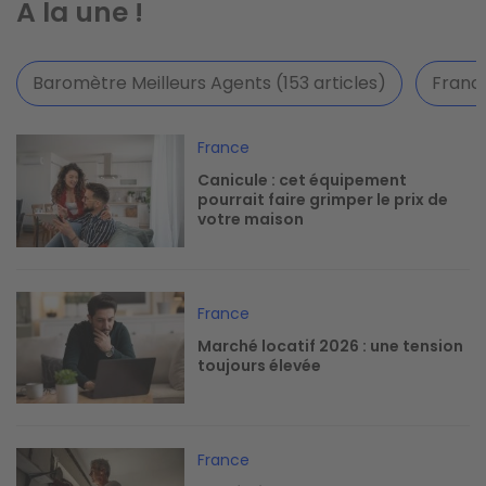
A la une !
Baromètre Meilleurs Agents (153 articles)
France
Image
France
Canicule : cet équipement
pourrait faire grimper le prix de
votre maison
Image
France
Marché locatif 2026 : une tension
toujours élevée
Image
France