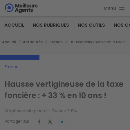
Aller
Menu
au
Aller au
contenu
contenu
Meilleurs
principal
ACCUEIL
NOS RUBRIQUES
NOS OUTILS
NOS C
principal
Agents
Fil d'Ariane
Accueil
Actualités
France
Hausse vertigineuse de la taxe foncière : + 33 % en 10 ans !
France
Hausse vertigineuse de la taxe
foncière : + 33 % en 10 ans !
Stéphanie Marpinard
24 nov 2024
Partager sur