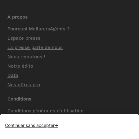
A propos
Pourquoi MeilleursAgents ?
Espace presse
La presse parle de nous
Nous recrutons !
Notre édito
Data
Nos offres pro
Conditions
Conditions générales d'utilisation
Mentions légales
Nos honoraires de vente
Politique de confidentialité