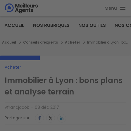
Aller
Menu
au
Aller au
contenu
contenu
Meilleurs
principal
ACCUEIL
NOS RUBRIQUES
NOS OUTILS
NOS C
principal
Agents
Fil d'Ariane
Accueil
Conseils d'experts
Acheter
Immobilier à Lyon : bons plans et analyse terrain
Acheter
Immobilier à Lyon : bons plans
et analyse terrain
vfrancjacob
08 déc 2017
Partager sur