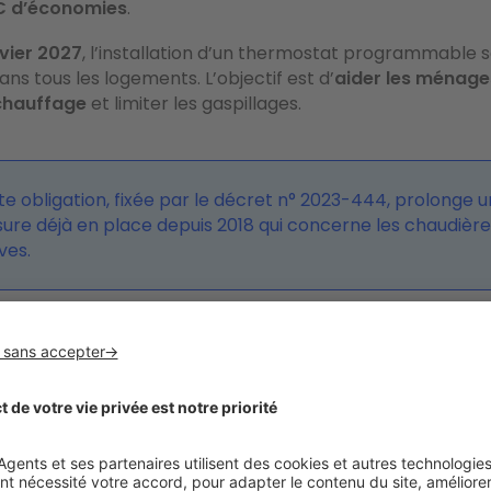
 € d’économies
.
nvier 2027
, l’installation d’un thermostat programmable 
ans tous les logements. L’objectif est d’
aider les ménage
 chauffage
et limiter les gaspillages.
te obligation, fixée par le décret n° 2023-444, prolonge 
ure déjà en place depuis 2018 qui concerne les chaudière
ves.
 géré par la domotique : consommer moins 
s LED connectées
consomment jusqu’à 80 % de moins que
siques. Le fonctionnement est simple : elles s’allument 
nécessaire et
s’éteignent d’elles-mêmes quand la pièce 