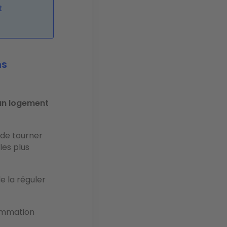
t
ns
un logement
 de tourner
les plus
e la réguler
ommation