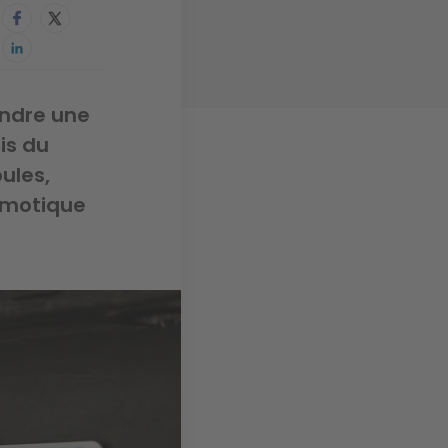
indre une
is du
ules,
omotique