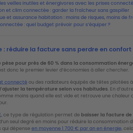
les veilles inutiles et énergivores avec les prises connect
on et clim connectée : garder la fraîcheur sans gaspiller
e et assurance habitation : moins de risques, moins de fr
onnectée : quel budget prévoir pour s’équiper ?
: réduire la facture sans perdre en confort
e pèse pour près de 60 % dans la consommation énerg
st donc le premier levier d’économies à aller chercher.
at connecté
ou des radiateurs équipés de têtes pilotées 
’
ajuster la température selon vos habitudes
. En d’autr
mme moins quand elle est vide et retrouve une chaleur 
our.
E
, ce type de régulation permet de
baisser la facture de 
fit d’un seul degré en moins pour réduire la consommation d
s qui dépense
en moyenne 1 700 € par an en énergie,
cela