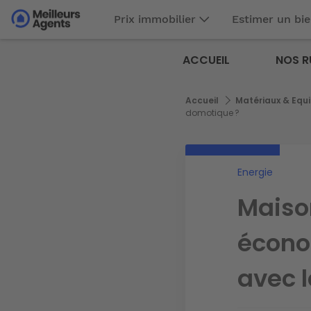
Aller
Prix immobilier
Estimer un bi
au
Aller au
contenu
contenu
Meilleurs
principal
ACCUEIL
NOS R
principal
Agents
Fil
Accueil
Matériaux & Equ
d'Ariane
domotique ?
Energie
Maiso
écono
avec 