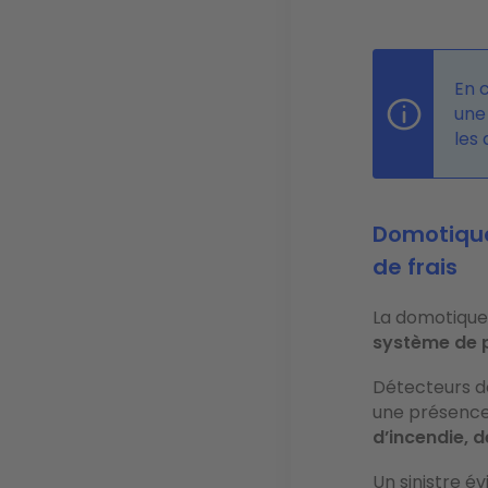
En 
une 
les
Domotique
de frais
La domotique 
système de 
Détecteurs de
une présenc
d’incendie, 
Un sinistre é