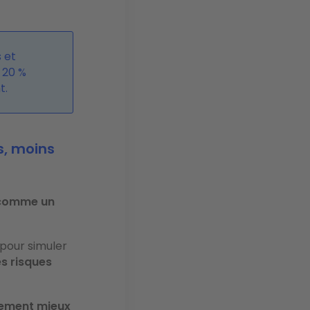
 et
 20 %
t.
s, moins
comme un
pour simuler
es risques
gement mieux