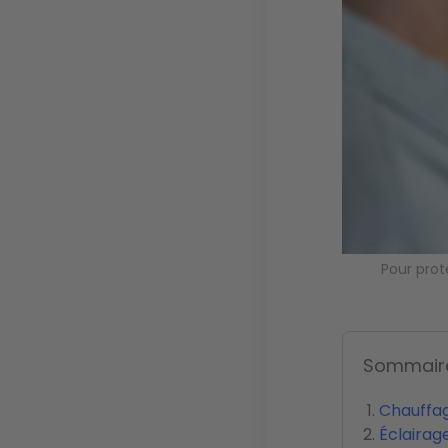
Pour prot
Sommair
Chauffag
Éclairag