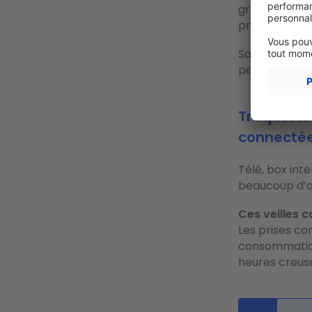
grâce à leur
programmatio
Sachez que r
permet d’
éco
Traquer le
connecté
Télé, box int
beaucoup d’a
Ces veilles 
Les prises c
consommation
heures creus