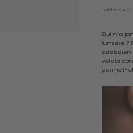
Juliette Cadot
Qui n’a ja
lumière ? 
quotidien 
volets co
permet-el
Image