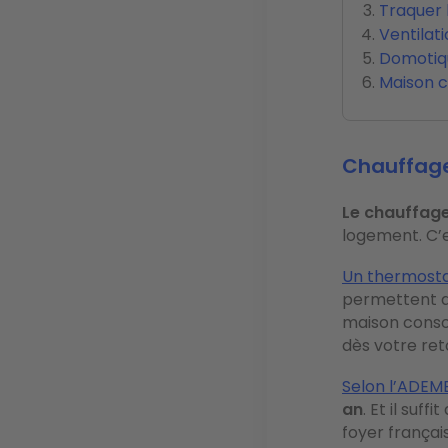
Traquer 
Ventilati
Domotiqu
Maison c
Chauffage 
Le chauffag
logement. C’e
Un thermost
permettent d
maison conso
dès votre ret
Selon l’ADEM
an
. Et il suf
foyer françai