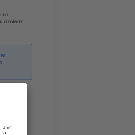
sera
s à mieux
une
s
sans y
 les
seulement
est vide
,