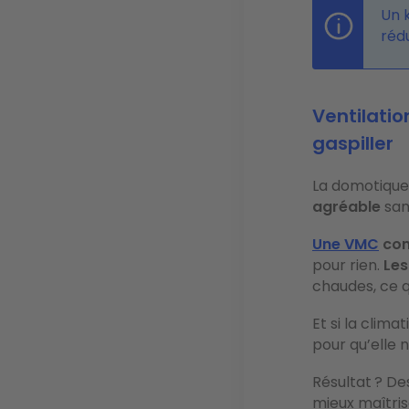
Un 
rédu
Ventilatio
gaspiller
La domotique n
agréable
sans
Une VMC
con
pour rien.
Les
chaudes, ce q
Et si la clim
pour qu’elle 
Résultat ? De
mieux maîtris