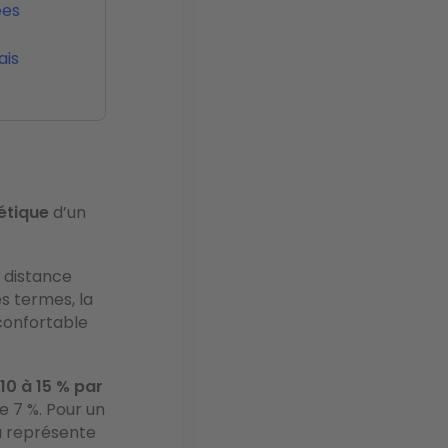
ées
ais
étique
d’un
à distance
es termes, la
confortable
10 à 15 % par
e 7 %. Pour un
 représente