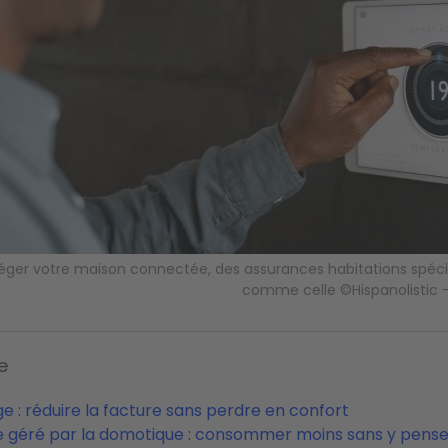
éger votre maison connectée, des assurances habitations spécif
comme celle ©Hispanolistic 
e
e : réduire la facture sans perdre en confort
e géré par la domotique : consommer moins sans y pense