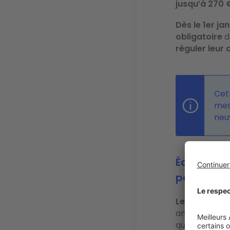
jusqu’à 270
Dès le 1er ja
obligatoire
d
réguler leur
Cet
mes
neu
Éclairage
penser
Les ampoule
ampoules clas
quand c’est 