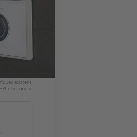
iques existent,
— Getty Images
r