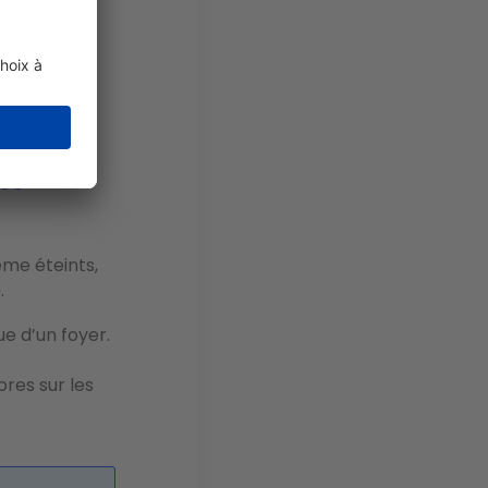
une
idien.
connectés
ses
ême éteints,
e
.
ue d’un foyer.
res sur les