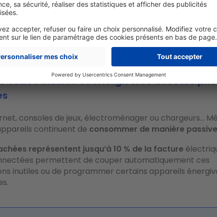
 connexion avec des détecteurs de mouvement et/ ou à 
n horaire. Une bonne manière de gaspiller moins au quot
emplacer dix ampoules classiques par des modèles LED 
nomiser autour de 100 € par an
.
s veilles inutiles et énergivores avec les pri
es
ernet, consoles de jeux, électroménager ou chargeurs… M
ppareils continuent de
consommer de manière passiv
cachées représentent jusqu’à 10 % de la facture
électriq
onnectées permettent de couper automatiquement ces
s inutiles ou de programmer certains appareils énergivo
es.