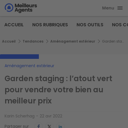
Aller
Menu
au
Aller au
contenu
contenu
Meilleurs
principal
ACCUEIL
NOS RUBRIQUES
NOS OUTILS
NOS C
principal
Agents
Fil d'Ariane
Accueil
Tendances
Aménagement extérieur
Garden staging : l’atout vert pour vendre votre bien au meilleur prix
Aménagement extérieur
Garden staging : l’atout vert
pour vendre votre bien au
meilleur prix
Karin Scherhag
22 avr 2022
Partager sur