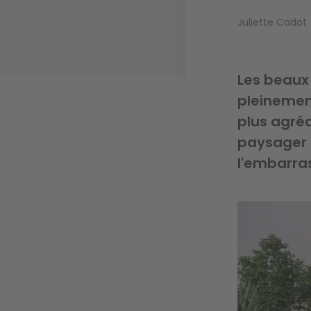
Juliette Cadot
Les beaux 
pleinement
plus agré
paysager 
l'embarra
Image