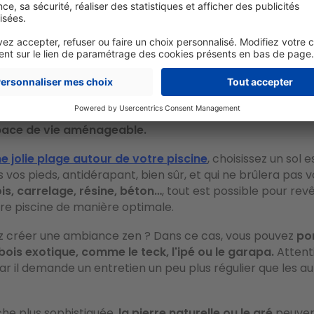
t une plage au top autour de votre bassin
rle pas ici de la plage de bord de mer, mais bien du
bord 
 la terrasse qui l'entoure. Cette zone peut s'étendre sur un
de centimètres, mais aussi sur plusieurs mètres pour
dél
space de vie aménageable.
e jolie plage autour de votre piscine
, choisissez un sol 
 vos pieds, antidérapant, bien sûr, et qui ne brûlera pas v
is, carrelage, résine, béton…
, tout est possible pour revêt
re piscine de manière optimale.
z créer une ambiance zen ? Dans ce cas, vous pouvez
po
bois exotique, comme le teck, l'ipé ou le garapa.
Attent
r il demande un entretien un peu plus régulier que les au
he plus sophistiquée,
la pierre naturelle ou le gré
peuven