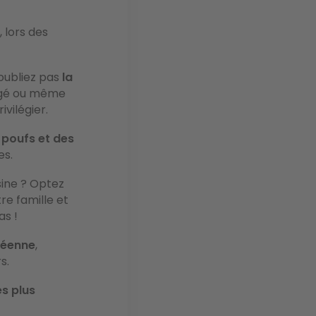
, lors des
oubliez pas
la
agé ou même
ivilégier.
 poufs et des
es.
sine ? Optez
re famille et
as !
néenne
,
rs.
es plus