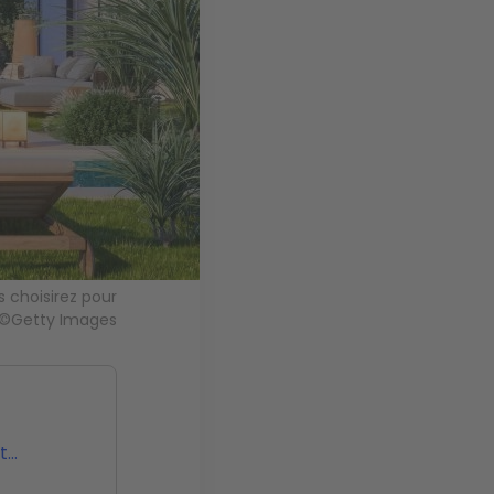
s choisirez pour
 ©Getty Images
t…