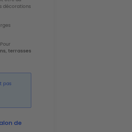
es décorations
larges
. Pour
ns, terrasses
nt pas
alon de