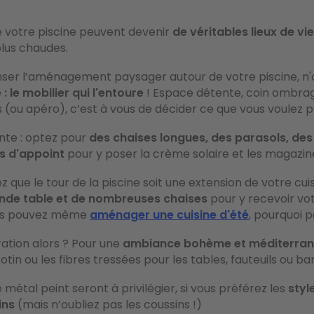
e votre piscine peuvent devenir
de véritables lieux de vie
plus chaudes.
nser l’aménagement paysager autour de votre piscine, n'
 : le mobilier qui l'entoure
! Espace détente, coin ombr
(ou apéro), c’est à vous de décider ce que vous voulez pr
nte : optez pour
des chaises longues, des parasols, des
es d'appoint
pour y poser la crème solaire et les magazin
z que le tour de la piscine soit une extension de votre cui
nde table et de nombreuses chaises
pour y recevoir vot
ous pouvez même
aménager une cuisine d'été
, pourquoi p
ation alors ? Pour une
ambiance bohème et méditerra
rotin ou les fibres tressées pour les tables, fauteuils ou ba
 métal peint seront à privilégier, si vous préférez les
styl
ins
(mais n’oubliez pas les coussins !)