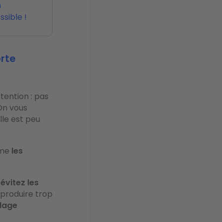
n
sible !
orte
ttention : pas
 On vous
elle est peu
mme
les
,
évitez les
 produire trop
llage