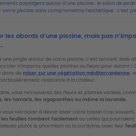
ents paysagers autour d’une piscine : le salon de jardi
r votre piscine, sans compromettre l’esthétique : c’est pos
r les abords d’une piscine, mais pas n’imp
…
r une jungle autour de votre piscine, c’est tentant. Mais a
accoler n’importe quelles plantes ou fleurs pour autant !
 donc de
miser sur une végétation méditerranéenne
: 
 particulièrement résistante à la chaleur.
ine, vous retrouverez des fleurs et plantes variées, co
es, les tamaris, les agapanthes ou même la lavande.
e vous retrouver à devoir laver votre bassin trop souvent
 les feuilles tombent facilement
ou celles qui pourraient
isissez plutôt
le phormium ou la cordyline, avec leur
feui