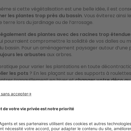
même si cette végétalisation est une belle idée, il est cons
ner les plantes trop près du bassin
. Vous éviterez ainsi 
e terre lors du jardinage ou de l’arrosage.
également des plantes avec des racines trop étendue
qui pourraient compromettre la solidité de vos dalles ou
 du bassin. Pour un aménagement paysager autour d’une p
oujours les arbustes
aux arbres.
pratique pour varier les plantations en toute décontractio
lier les pots
? En les plaçant sur des supports à roulettes
entrer tranquillement en hiver et
changer votre déco au
 bande de galets ou encore des caillebotis permettent de
transition entre les plantes et le bassin, tout en conserv
e naturel.