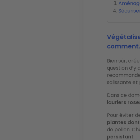
Aménagem
Sécurise
Végétalise
comment
Bien sûr, crée
question d’y 
recommande
salissante et
Dans ce doma
lauriers ros
Pour éviter d
plantes dont
de pollen. Cho
persistant
.