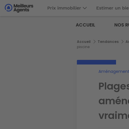
Aller
Prix immobilier
Estimer un bi
au
Aller au
contenu
contenu
Meilleurs
principal
ACCUEIL
NOS R
principal
Agents
Fil
Accueil
Tendances
A
d'Ariane
piscine
Aménagement 
Plages
aména
vraim