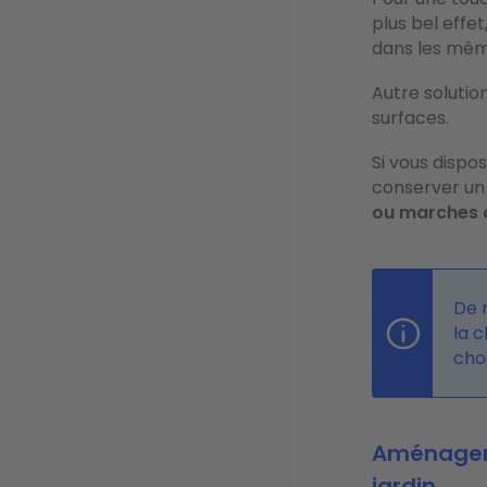
plus bel effe
dans les mêm
Autre solution
surfaces.
Si vous disp
conserver un
ou marches d
De m
la 
cho
Aménageme
jardin