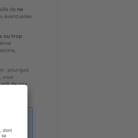
eillé de
ne
les éventuelles
s ou trop
 même
iscine,
n : pourquoi
, vous
 gré de vos
 faire
ant un