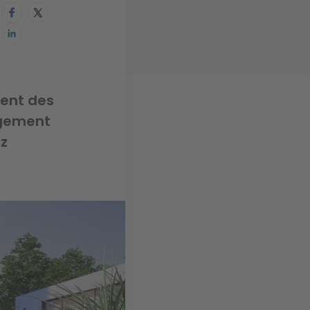
ient des
agement
ez