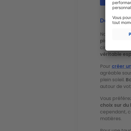
Des sols e
Non, on ne pa
piscine
, soit
cinquantaine 
véritable e
Pour
créer un
agréable sous
plein soleil.
Bo
autour de vot
Vous préfére
choix sur du 
cependant, ca
matières.
Pour une touc