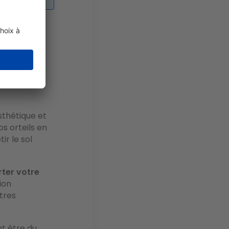
de votre
e
imiter un
esthétique et
os orteils en
ir le sol
rter votre
ion
tres
t être du