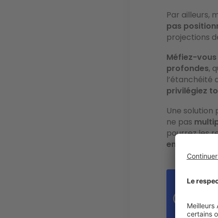
Par ailleurs, 
pas position
projections d
Méfiez-vous 
profondes
, 
l’étanchéité
privilégiez t
Une solution 
ne pas
multip
pourrez les r
envies, l’été
.
Une
une 
styl