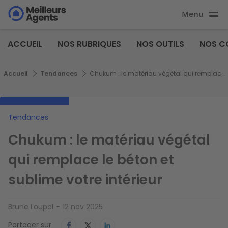
Aller
Menu
au
Aller au
contenu
contenu
Meilleurs
principal
ACCUEIL
NOS RUBRIQUES
NOS OUTILS
NOS C
principal
Agents
Fil d'Ariane
Accueil
Tendances
Chukum : le matériau végétal qui remplace le béton et sublime votre intérieur
Tendances
Chukum : le matériau végétal
qui remplace le béton et
sublime votre intérieur
Brune Loupol
12 nov 2025
Partager sur