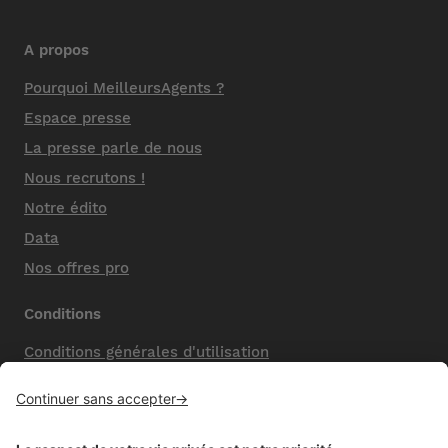
A propos
Pourquoi MeilleursAgents ?
Espace presse
La presse parle de nous
Nous recrutons !
Notre édito
Data
Nos offres pro
Conditions
Conditions générales d'utilisation
Mentions légales
Nos honoraires de vente
Politique de confidentialité