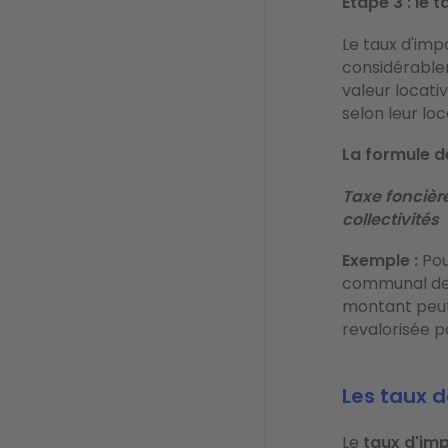
Étape 3 : le 
Le taux d'impo
considérablem
valeur locati
selon leur loc
La formule d
Taxe foncièr
collectivités
Exemple :
Pou
communal de 2
montant peut 
revalorisée pa
Les taux d
Le
taux d'im