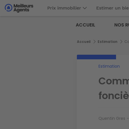
Aller
Prix immobilier
Estimer un bi
au
Aller au
contenu
contenu
Meilleurs
principal
ACCUEIL
NOS R
principal
Agents
Fil
Accueil
Estimation
Com
d'Ariane
Estimation
Comme
fonciè
Quentin Gres