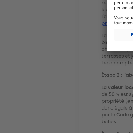
représente le
location dans
l'administrati
prix de référ
La
surface p
bien selon son
chauffées (co
terrasses et 
tenir compte
Étape 2 : l'a
La
valeur loc
de 50 % est 
propriété (en
donc égale à 
par le Code g
bâties.