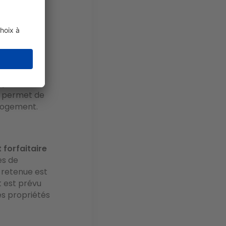
tait mis en
 par
iée par un
e partie du
secondaires
), les
on permet de
 logement.
forfaitaire
es de
 retenue est
t est prévu
es propriétés