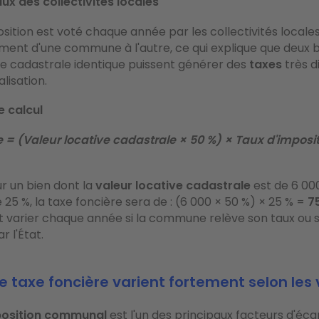
taux des collectivités locales
sition est voté chaque année par les collectivités locales.
ent d'une commune à l'autre, ce qui explique que deux b
ve cadastrale identique puissent générer des
taxes
très d
alisation.
e calcul
e = (Valeur locative cadastrale × 50 %) × Taux d'imposi
r un bien dont la
valeur locative cadastrale
est de 6 00
5 %, la taxe foncière sera de : (6 000 × 50 %) × 25 % =
7
varier chaque année si la commune relève son taux ou si
r l'État.
e taxe foncière varient fortement selon les v
position communal
est l'un des principaux facteurs d'éca