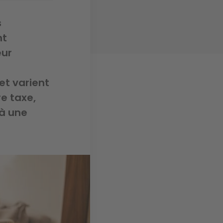
s
nt
eur
et varient
e taxe,
 à une