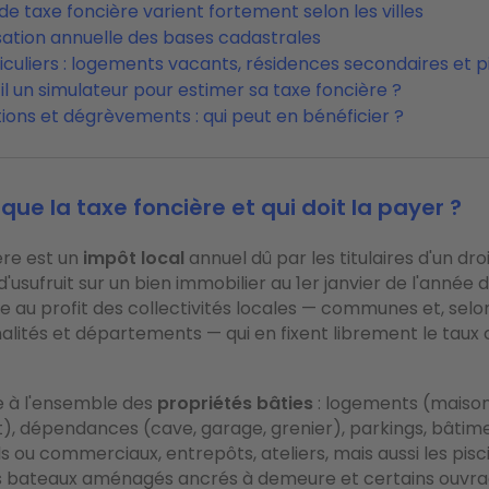
de taxe foncière varient fortement selon les villes
sation annuelle des bases cadastrales
iculiers : logements vacants, résidences secondaires et p
il un simulateur pour estimer sa taxe foncière ?
ions et dégrèvements : qui peut en bénéficier ?
que la taxe foncière et qui doit la payer ?
ère est un
impôt local
annuel dû par les titulaires d'un dro
'usufruit sur un bien immobilier au 1er janvier de l'année d
ue au profit des collectivités locales — communes et, selon
lités et départements — qui en fixent librement le taux
ue à l'ensemble des
propriétés bâties
: logements (maison
, dépendances (cave, garage, grenier), parkings, bâtim
s ou commerciaux, entrepôts, ateliers, mais aussi les pisc
es bateaux aménagés ancrés à demeure et certains ouvra