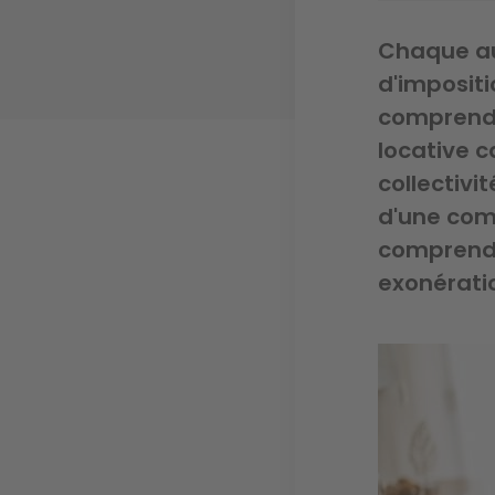
Chaque aut
d'imposit
comprendr
locative c
collectivi
d'une com
comprendre
exonérati
Image