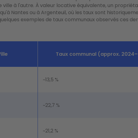
 ville à l'autre. À valeur locative équivalente, un propriéta
qu'à Nantes ou à Argenteuil, où les taux sont historiquem
i quelques exemples de taux communaux observés ces der
ille
Taux communal (approx. 2024
~13,5 %
~22,7 %
~21,2 %