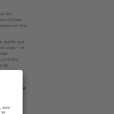
.
sur les
nstructibles
repose sur une
er
, quelle que
est vous — et
nnée.
u prorata
is de
 par étape
ère
. Elle