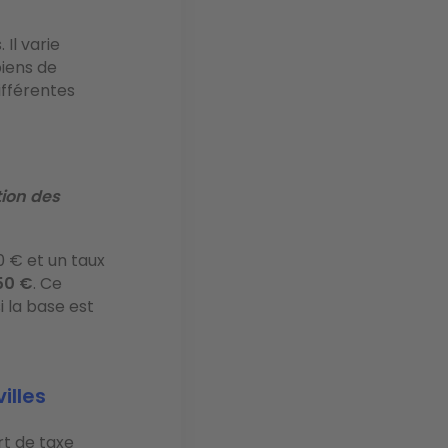
 Il varie
iens de
ifférentes
tion des
0 € et un taux
50 €
. Ce
 la base est
illes
rt de taxe