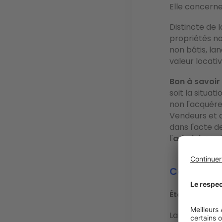
Elle concerne
Distincte de l
propriétés no
non bâtis, la
valeur locativ
Bon à savoir 
soit la situat
non l'acquéreu
Vendeurs et 
dans l'acte d
l'
administrati
Comment ca
Étape 1 : la 
La valeur loc