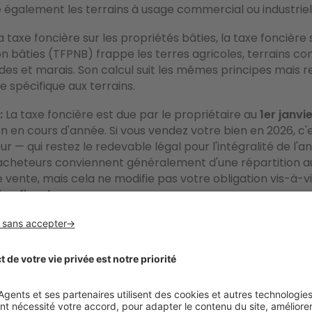
 également les terrains à usage commercial ou industriel
a taxe foncière sur les propriétés bâties, la taxe foncière 
n bâties (TFPNB) frappe les terres agricoles, terrains co
ndes et marais. Son calcul suit les mêmes principes mais 
e spécifique aux terrains.
:
La taxe foncière est due par le propriétaire au
1er janvi
ion en cours d'année. Si vous vendez votre bien en 2026, c'
r — qui restez le redevable légal pour l'intégralité de l'a
acheteurs conviennent généralement d'une répartition a
e vente, mais cela ne modifie pas votre obligation vis-à-v
on fiscale
.
lculer la taxe foncière : la formule étape
valeur locative cadastrale
ative cadastrale est la
base de tout calcul de taxe fonci