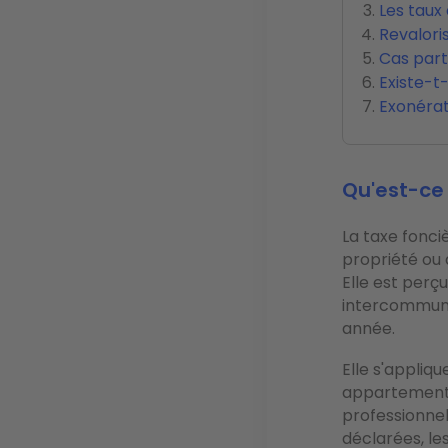
Les taux 
Revalori
Cas part
Existe-t-
Exonérat
Qu'est-ce 
La taxe fonci
propriété ou d
Elle est perç
intercommuna
année.
Elle s'appliq
appartement)
professionnel
déclarées, l