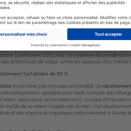
 loyer annuel théorique que le bien pourrait générer s'il é
 des conditions normales du marché. Elle est déterminée
on fiscale à partir de la
surface
pondérée du bien, multipl
ence au m²
propre à chaque zone géographique.
ondérée
s'obtient en appliquant des
coefficients
à chaqu
 usage : la surface principale (coefficient 1), les pièces 
efficient 0,6), les dépendances couvertes (coefficient 0,3
jardins (coefficient 0,05), etc. Ce système de pondérati
 des différences de valeur entre les espaces d'un même
battement forfaitaire de 50 %
ative
brute n'est pas imposée en totalité. Un
abattement 
systématiquement appliqué pour tenir compte des charg
tretien, assurance, amortissement). La base d'imposition
la moitié de la valeur cadastrale du bien. Cet abattemen
énéral des impôts et s'applique uniformément à toutes l