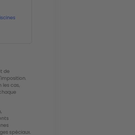
iscines
it de
'imposition.
 les cas,
 chaque
,
ents
ines
ges spéciaux.