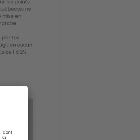
ur les points
s québecois ne
e mise en
émarche
 petites
’agit en aucun
us de 1 à 2%