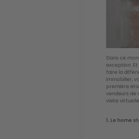
Dans ce monde
exception. Et
faire la diff
immobilier, vo
première étap
vendeurs de v
visite virtuel
1. Le home s