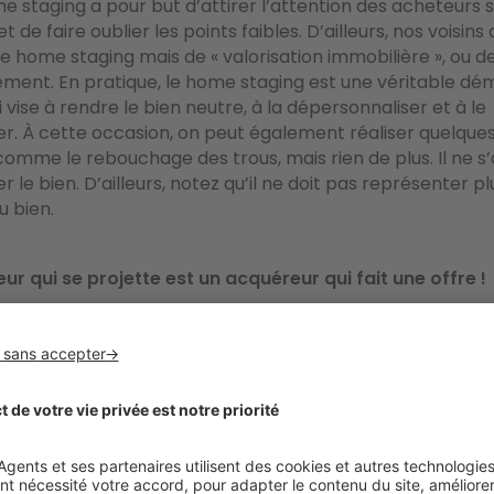
me staging a pour but d’attirer l’attention des acheteurs s
et de faire oublier les points faibles. D’ailleurs, nos voisin
e home staging mais de « valorisation immobilière », ou d
ement. En pratique, le home staging est une véritable d
 vise à rendre le bien neutre, à la dépersonnaliser et à le
. À cette occasion, on peut également réaliser quelques
comme le rebouchage des trous, mais rien de plus. Il ne s
 le bien. D’ailleurs, notez qu’il ne doit pas représenter pl
u bien.
ur qui se projette est un acquéreur qui fait une offre !