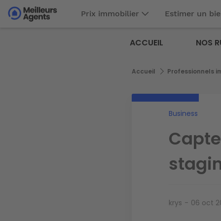
Aller
Prix immobilier
Estimer un bi
au
Aller au
contenu
contenu
Meilleurs
principal
ACCUEIL
NOS R
principal
Agents
Fil
Accueil
Professionnels i
d'Ariane
Business
Capter
staging
krys
06 oct 2