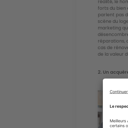
réalité, le ho
forts du bien 
parlent pas d
scène du log
marketing qui
désencombrer
réparations, 
cas de rénover
de la valeur d
2. Un acquére
Image