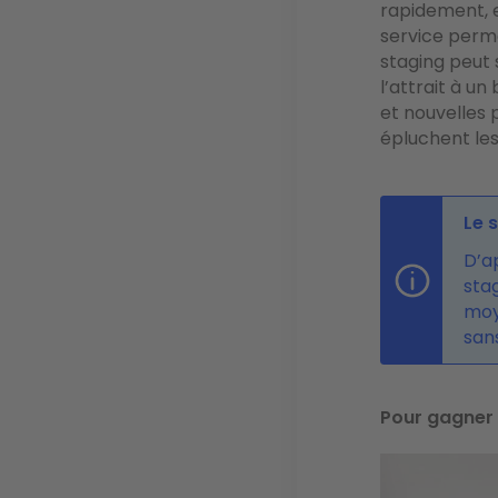
rapidement, 
service perme
staging peut 
l’attrait à u
et nouvelles 
épluchent les
Le 
D’a
sta
moy
san
Pour gagner 
Image