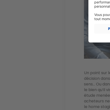
Un point sur 
décision dans 
sens... Ou dan
le bien qu’il 
étude menée
acheteurs ne 
le home stagi