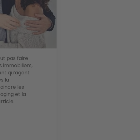
ut pas faire
s immobiliers,
tant qu’agent
s la
aincre les
aging et la
rticle.