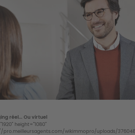
ng réel... Ou virtuel
"1920" height="1080"
//pro.meilleursagents.com/wikimmopro/uploads/37604