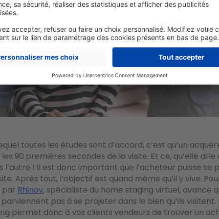
lequel toutes les études sont d’accord, c’est qu’un acqué
les 90 premières secondes de la visite. Et ce, qu’elle aille
s l’autre ! Il est donc important que l’acheteur puisse se 
visite. Après tout, l’objectif est quand même qu’il y vive. Po
 par
Rhinov
, spécialiste du home staging virtuel, avance 
parviennent pas à se projeter dans le bien qu’ils visitent. 
ng permet donc à vos clients vendeurs de trouver un ac