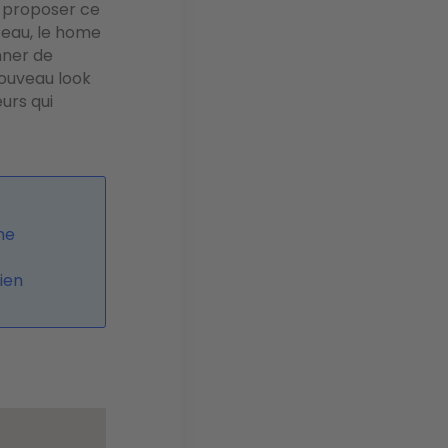
 proposer ce
teau, le home
nner de
Nouveau look
urs qui
me
ien