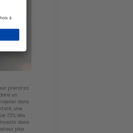
reur prend sa
 dans un
projeter dans
urtant, une
que 72% des
Investir dans
heteur plus