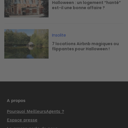
Halloween : un logement “hanté”
est-il une bonne affaire ?
Image
Insolite
7 locations Airbnb magiques ou
flippantes pour Halloween !
A propos
Pourquoi MeilleursAgents ?
Espace presse