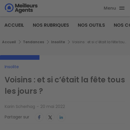
Aller
Menu
au
Aller au
contenu
contenu
Meilleurs
principal
ACCUEIL
NOS RUBRIQUES
NOS OUTILS
NOS C
principal
Agents
Fil d'Ariane
Accueil
Tendances
Insolite
Voisins : et si c’était la fête tous les jours ?
Insolite
Voisins : et si c’était la fête tous
les jours ?
Karin Scherhag
20 mai 2022
Partager sur