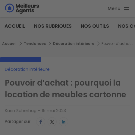
Aller
Menu
au
Aller au
contenu
contenu
Meilleurs
principal
ACCUEIL
NOS RUBRIQUES
NOS OUTILS
NOS C
principal
Agents
Fil d'Ariane
Accueil
Tendances
Décoration intérieure
Pouvoir d’achat : pourquoi la location de meubles cartonne
Décoration intérieure
Pouvoir d’achat : pourquoi la
location de meubles cartonne
Karin Scherhag
15 mai 2023
Partager sur