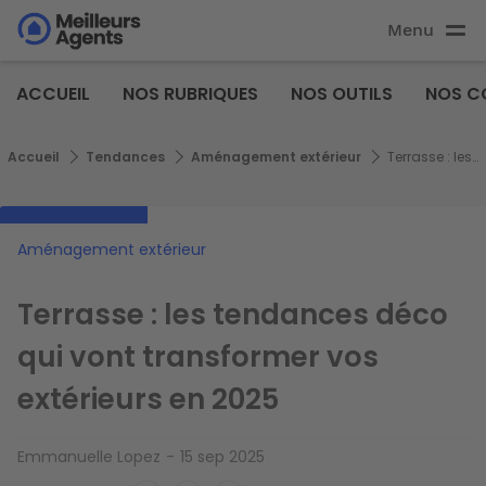
Aller
Menu
au
Aller au
contenu
contenu
Meilleurs
principal
ACCUEIL
NOS RUBRIQUES
NOS OUTILS
NOS C
principal
Agents
Fil d'Ariane
Accueil
Tendances
Aménagement extérieur
Terrasse : les tendances déco qui vont transformer vos extérieurs en 2025
Aménagement extérieur
Terrasse : les tendances déco
qui vont transformer vos
extérieurs en 2025
Emmanuelle Lopez
15 sep 2025