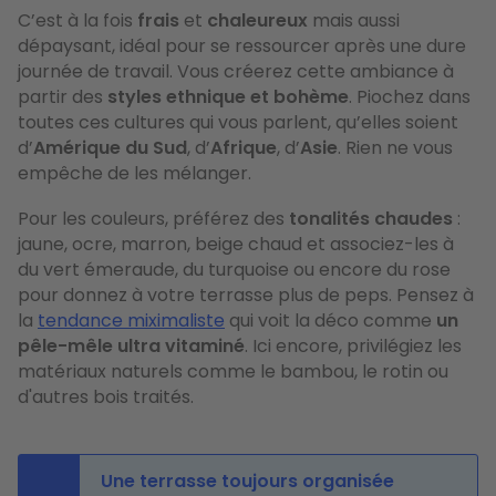
C’est à la fois
frais
et
chaleureux
mais aussi
dépaysant, idéal pour se ressourcer après une dure
journée de travail. Vous créerez cette ambiance à
partir des
styles ethnique et bohème
. Piochez dans
toutes ces cultures qui vous parlent, qu’elles soient
d’
Amérique du Sud
, d’
Afrique
, d’
Asie
. Rien ne vous
empêche de les mélanger.
Pour les couleurs, préférez des
tonalités chaudes
:
jaune, ocre, marron, beige chaud et associez-les à
du vert émeraude, du turquoise ou encore du rose
pour donnez à votre terrasse plus de peps. Pensez à
la
tendance miximaliste
qui voit la déco comme
un
pêle-mêle ultra vitaminé
. Ici encore, privilégiez les
matériaux naturels comme le bambou, le rotin ou
d'autres bois traités.
Une terrasse toujours organisée