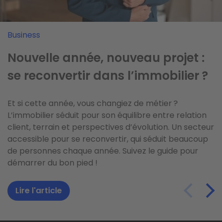
Business
Copropriété
Copropriété
Nouvelle année, nouveau projet :
Tout savoir sur les charges de
Tout savoir sur le pré-état daté
se reconvertir dans l’immobilier ?
copropriété en 5 points
Vendre un bien en copropriété implique de réunir
Et si cette année, vous changiez de métier ?
beaucoup de papiers… Ô joie ! Quelles informations
Vous avez reçu un appel de fonds de votre syndic.
L’immobilier séduit pour son équilibre entre relation
faut-il obligatoirement fournir à l'acquéreur et où les
N'ayez crainte, il n'essaie pas de vous racketter. Il
client, terrain et perspectives d’évolution. Un secteur
trouver ? On vous a parlé du pré-état daté, mais
vous demande l'avance nécessaire pour couvrir les
accessible pour se reconvertir, qui séduit beaucoup
vous ne savez pas de quoi il s'agit ? On vous facilite la
dépenses courantes de votre immeuble. Ce sont les
de personnes chaque année. Suivez le guide pour
tâche en vous expliquant tout ce qu...
charges de copropriété. Voici comment ça marche.
démarrer du bon pied !
Lire l'article
Lire l'article
Lire l'article