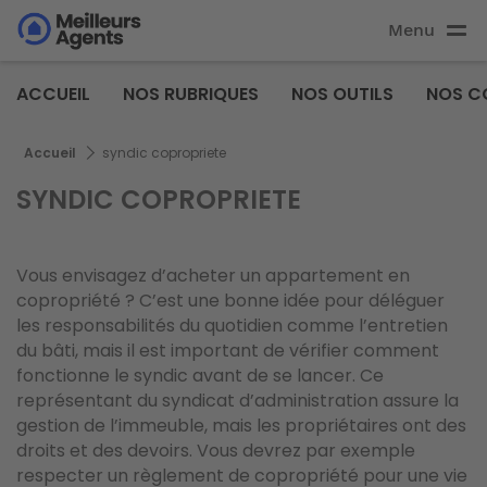
Aller
Menu
au
Aller au
contenu
contenu
Meilleurs
principal
ACCUEIL
NOS RUBRIQUES
NOS OUTILS
NOS C
principal
Agents
Fil d'Ariane
Accueil
syndic copropriete
SYNDIC COPROPRIETE
Vous envisagez d’acheter un appartement en
copropriété ? C’est une bonne idée pour déléguer
les responsabilités du quotidien comme l’entretien
du bâti, mais il est important de vérifier comment
fonctionne le syndic avant de se lancer. Ce
représentant du syndicat d’administration assure la
gestion de l’immeuble, mais les propriétaires ont des
droits et des devoirs. Vous devrez par exemple
respecter un règlement de copropriété pour une vie