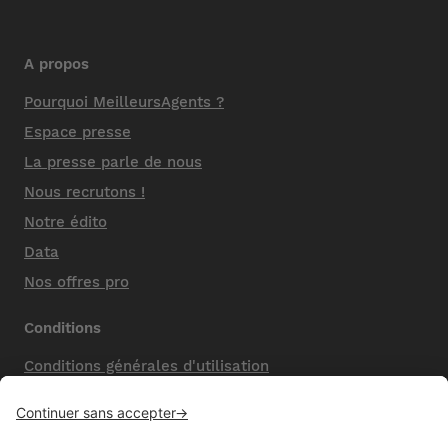
A propos
Pourquoi MeilleursAgents ?
Espace presse
La presse parle de nous
Nous recrutons !
Notre édito
Data
Nos offres pro
Conditions
Conditions générales d'utilisation
Mentions légales
Nos honoraires de vente