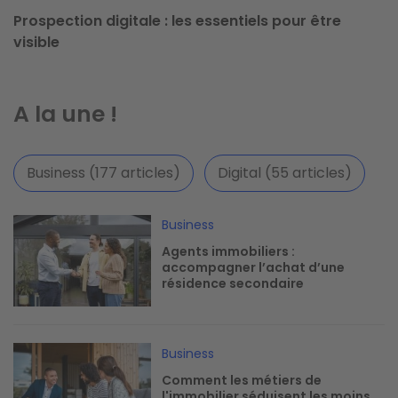
Prospection digitale : les essentiels pour être
visible
A la une !
Business (177 articles)
Digital (55 articles)
Image
Business
Agents immobiliers :
accompagner l’achat d’une
résidence secondaire
Image
Business
Comment les métiers de
l'immobilier séduisent les moins