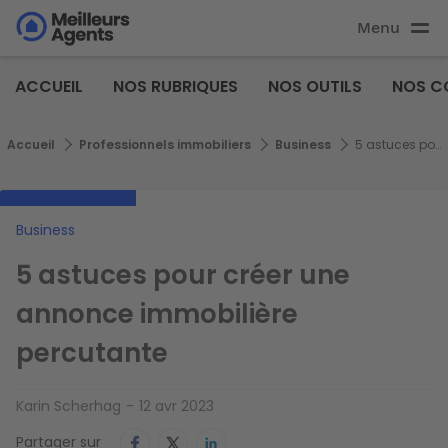
Aller
Menu
au
Aller au
contenu
contenu
Meilleurs
principal
ACCUEIL
NOS RUBRIQUES
NOS OUTILS
NOS C
principal
Agents
Fil d'Ariane
Accueil
Professionnels immobiliers
Business
5 astuces pour créer une annonce immobilière percutante
Business
5 astuces pour créer une
annonce immobilière
percutante
Karin Scherhag
12 avr 2023
Partager sur