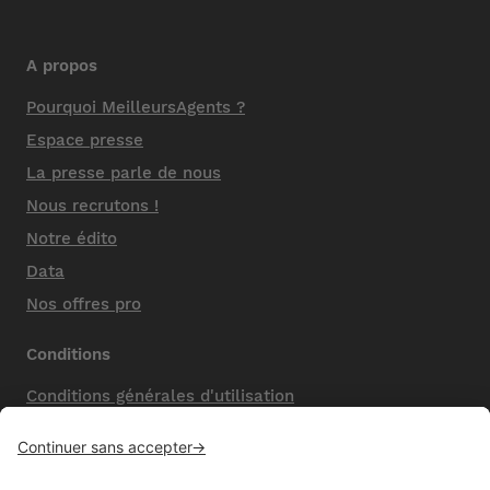
A propos
Pourquoi MeilleursAgents ?
Espace presse
La presse parle de nous
Nous recrutons !
Notre édito
Data
Nos offres pro
Conditions
Conditions générales d'utilisation
Mentions légales
Nos honoraires de vente