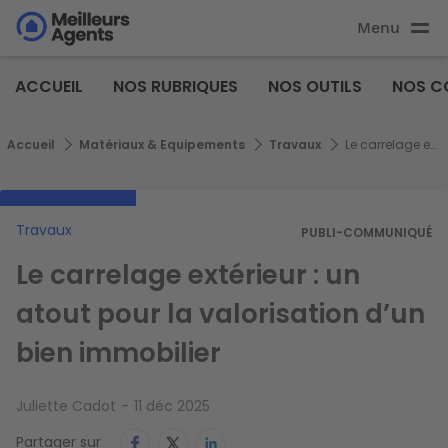
Aller
Menu
au
Aller au
contenu
contenu
Meilleurs
principal
ACCUEIL
NOS RUBRIQUES
NOS OUTILS
NOS C
principal
Agents
Fil d'Ariane
Accueil
Matériaux & Equipements
Travaux
Le carrelage extérieur : un atout pour la valorisation d’un bien immobilier
Travaux
PUBLI-COMMUNIQUÉ
Le carrelage extérieur : un
atout pour la valorisation d’un
bien immobilier
Juliette Cadot
11 déc 2025
Partager sur