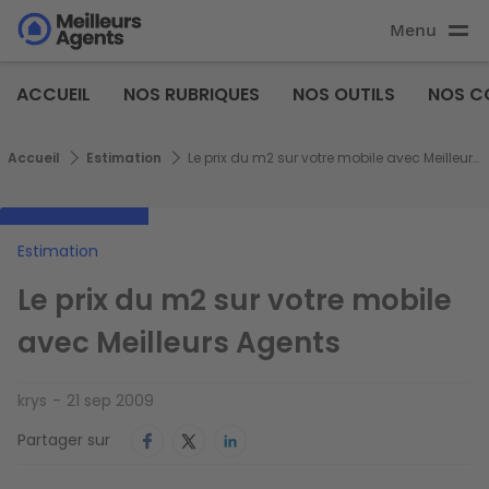
Aller
Menu
au
Aller au
contenu
contenu
Meilleurs
principal
ACCUEIL
NOS RUBRIQUES
NOS OUTILS
NOS C
principal
Agents
Fil d'Ariane
Accueil
Estimation
Le prix du m2 sur votre mobile avec Meilleurs Agents
Estimation
Le prix du m2 sur votre mobile
avec Meilleurs Agents
krys
21 sep 2009
Partager sur