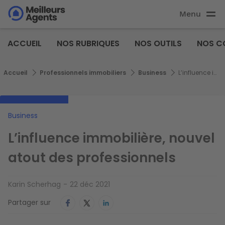
Aller
Menu
au
Aller au
contenu
contenu
Meilleurs
principal
ACCUEIL
NOS RUBRIQUES
NOS OUTILS
NOS C
principal
Agents
Fil d'Ariane
Accueil
Professionnels immobiliers
Business
L’influence immobilière, nouvel atout des professionnels
Business
L’influence immobilière, nouvel
atout des professionnels
Karin Scherhag
22 déc 2021
Partager sur