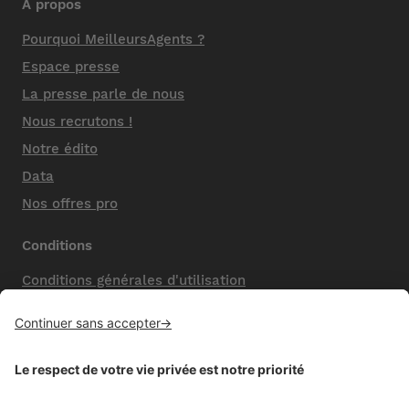
A propos
Pourquoi MeilleursAgents ?
Espace presse
La presse parle de nous
Nous recrutons !
Notre édito
Data
Nos offres pro
Conditions
Conditions générales d'utilisation
Mentions légales
Nos honoraires de vente
Politique de confidentialité
Paramétrer mes cookies