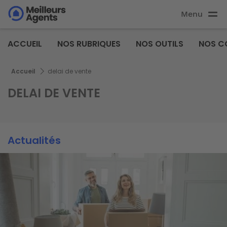
Aller
Menu
au
Aller au
contenu
contenu
Meilleurs
principal
ACCUEIL
NOS RUBRIQUES
NOS OUTILS
NOS C
principal
Agents
Fil d'Ariane
Accueil
delai de vente
DELAI DE VENTE
Actualités
Actualités
Actualités
Image
Image
Image