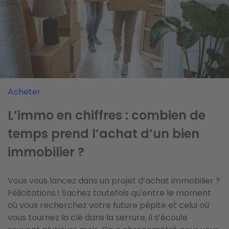
Acheter
Vendre
Vendre
L’immo en chiffres : combien de
Je veux vendre vite, sur quoi dois-
Immobilier : quelles sont les villes
temps prend l’achat d’un bien
je faire des concessions ?
où on vend le plus vite en 2025 ?
immobilier ?
Nouveau projet, déménagement imminent, nouveau
La reprise espérée avec le retour des beaux jours
Vous vous lancez dans un projet d’achat immobilier ?
bien en vue : vous avez besoin de vendre vite ? C’est
reste modeste. Côté prix, on observe une
Félicitations ! Sachez toutefois qu'entre le moment
possible, mais cela suppose souvent de faire
stabilisation nationale : +0,1 % en mai 2025. Deux
où vous recherchez votre future pépite et celui où
quelques concessions. Prix, mise en valeur du
signaux positifs cependant : le retour des acquéreurs
vous tournez la clé dans la serrure, il s’écoule
logement, petits défauts ou marge de négociation,
et la baisse des délais de vente. En avril, ces délais