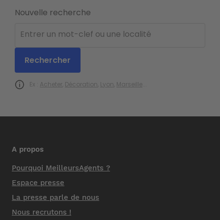
Nouvelle recherche
Ex :
Acheter
,
Décoration
,
Lyon
,
Marseille
...
A propos
Pourquoi MeilleursAgents ?
Espace presse
La presse parle de nous
Nous recrutons !