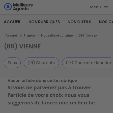
Aller
Menu
au
Aller au
contenu
contenu
Meilleurs
principal
ACCUEIL
NOS RUBRIQUES
NOS OUTILS
NOS C
principal
Agents
Fil d'Ariane
Accueil
France
Nouvelle-Aquitaine
(86) Vienne
(86) VIENNE
Tous
(16) Charente
(17) Charente-Maritim
Aucun article dans cette rubrique
Si vous ne parvenez pas à trouver
l’article de votre choix nous vous
suggérons de lancer une recherche :