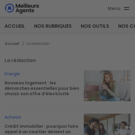
Aller
Menu
au
Aller au
contenu
contenu
Meilleurs
principal
ACCUEIL
NOS RUBRIQUES
NOS OUTILS
NOS C
principal
Agents
Fil d'Ariane
Accueil
La rédaction
La rédaction
Image
Energie
Nouveau logement : les
démarches essentielles pour bien
choisir son offre d’électricité
Image
Acheter
Crédit immobilier : pourquoi faire
appel à un courtier devient un