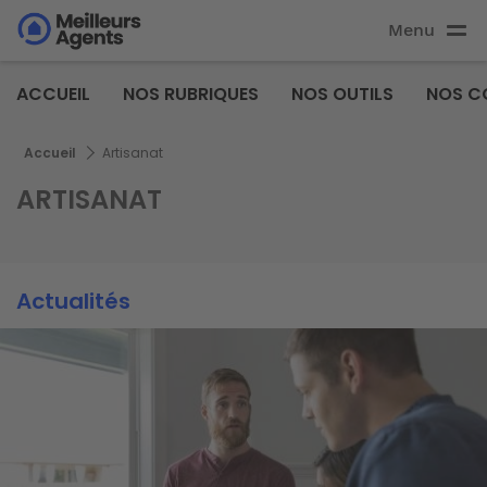
Aller
Menu
au
Aller au
contenu
contenu
Meilleurs
principal
ACCUEIL
NOS RUBRIQUES
NOS OUTILS
NOS C
principal
Agents
Fil d'Ariane
Accueil
Artisanat
ARTISANAT
Actualités
Image